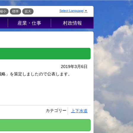
Select Language
▼
縮小
標準
拡大
産業・仕事
村政情報
届出・証明・法
村の概要
令・規制
組織案内
産業振興
庁舎案内
入札・契約
村長室から
2019年3月6日
企業の税金
施策・計画
戦略」を策定しましたので公表します。
経営支援・金融
条例・例規
支援・企業立地
こ
選挙
就労支援
財政・行政改革
指定管理者制度
ッ
カテゴリー
上下水道
人事・職員募集
人材募集
統計・人口
流
広報さかえ