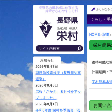
長野県の最北端に位置する
ふりがなを
緑豊かな心やすらぐ村
くらし・手
戸籍・印鑑
録・住民登
HOME
›
記事
›
防災情報
栄村簡易
年金
国民健康保
お知らせ
維持可能な
後期高齢者
2026年8月7日
計画期間：平成
税金･各種
期日前投票状況（長野県知事
選挙）
住まい･村
栄村簡易水道事
2026年8月5日
上水道・農
広報「さかえ」８月号をアッ
落排水
プしました。
交通安全・
2026年8月1日
お問い合
令和8年度 栄村冬季職員（会