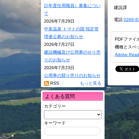
環境・ごみ
計年度任用職員）募集につい
建設課
サイクル
て
村民活動
電話:
0269-8
2026年7月29日
相談窓口
中条温泉 トマトの国 指定管
理者公募のお知らせ
バス・JR･
PDFファイ
2026年7月27日
り号ダイヤ
機種とスペ
建設機械及び公用車のせり売
Adobe R
ペット
りのお知らせ
ケーブルテ
2026年7月23日
公用車の競り売りのお知らせ
RSS
もっと見る
よくある質問
カテゴリー
キーワード