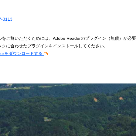
・リ
ｺﾛﾅｳｲﾙｽ関連情報
7-3113
かたく
ルをご覧いただくためには、Adobe Readerのプラグイン（無償）
ックに合わせたプラグインをインストールしてください。
eaderをダウンロードする
レビ