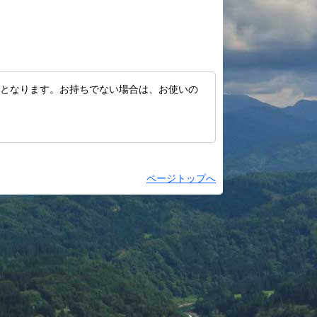
村の歴史
村のあゆみ
村の変遷
地域おこし協力
が必要となります。お持ちでない場合は、お使いの
隊
過去のお知らせ
ふるさと納税
栄村地震
ページトップへ
ｺﾛﾅｳｲﾙｽ関連情報