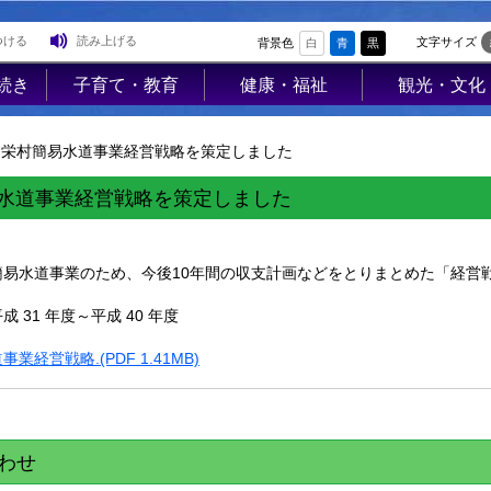
つける
読み上げる
文字サイズ
背景色
白
青
黒
続き
子育て・教育
健康・福祉
観光・文化
登
子育て支援
高齢者福祉
観光
録
栄村簡易水道事業経営戦略を策定しました
母子の健康・予
介護保険
レジャー
防接種
障害福祉
ジオパーク
水道事業経営戦略を策定しました
母子の保健
医療
イベント
険・
保育園・幼稚園
保健･健康
物産PR
簡易水道事業のため、
今後10年間の収支計画などをとりまとめた「経営
医療
小学校・中学校
母子保健
歴史・文化
 31 年度～平成 40 年度
使用料
生涯学習
健康増進
歴史文化館「
営住宅
業経営戦略.(PDF 1.41MB)
学校教育
らっせ」
予防接種
業集
公民館図書室
アンテナショ
食育
プ
すみれの家
防犯
わせ
国内・国際交
AED