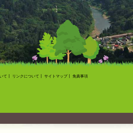
いて
┃
リンクについて
┃
サイトマップ
┃
免責事項