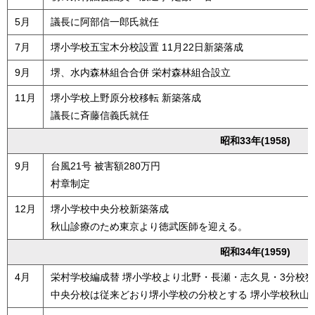
5月
議長に阿部信一郎氏就任
7月
堺小学校五宝木分校設置 11月22日新築落成
9月
堺、水内森林組合合併 栄村森林組合設立
11月
堺小学校上野原分校移転 新築落成
議長に斉藤信義氏就任
昭和33年(1958)
9月
台風21号 被害額280万円
村章制定
12月
堺小学校中央分校新築落成
秋山診療のため東京より徳武医師を迎える。
昭和34年(1959)
4月
栄村学校編成替 堺小学校より北野・長瀬・志久見・3分校
中央分校は従来どおり堺小学校の分校とする 堺小学校秋山