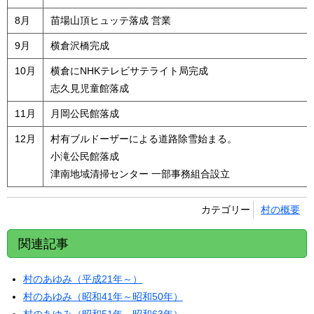
8月
苗場山頂ヒュッテ落成 営業
9月
横倉沢橋完成
10月
横倉にNHKテレビサテライト局完成
志久見児童館落成
11月
月岡公民館落成
12月
村有ブルドーザーによる道路除雪始まる。
小滝公民館落成
津南地域清掃センター 一部事務組合設立
カテゴリー
村の概要
関連記事
村のあゆみ（平成21年～）
村のあゆみ（昭和41年～昭和50年）