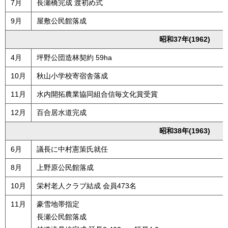
7月
長瀬橋完成 渡初め式
9月
屋敷公民館落成
昭和37年(1962)
4月
坪野公団造林契約 59ha
10月
秋山小学校寄宿舎落成
11月
水内開拓農業協同組合信毎文化賞受賞
12月
百合居水道完成
昭和38年(1963)
6月
議長に中村憲策氏就任
8月
上野原公民館落成
10月
栄村老人クラブ結成 会員473名
11月
豪雪地帯指定
長瀬公民館落成