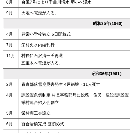
8月
台風7号により千曲川増水 堺小へ浸水
9月
天地へ電燈が入る。
昭和35年(1960)
4月
豊栄小学校独立 6日開校式
7月
栄村史水内編刊行
11月
村長に石沢清一氏再選
五宝木へ電燈が入る。
昭和36年(1961）
2月
青倉部落雪崩災害発生 4戸崩壊・11人死亡
4月
課設置条例制定 村長事務部局に総務・住民・建設3課設置
栄村連合婦人会創立
5月
栄村商工会設立
6月
百合居橋完成 渡初め式