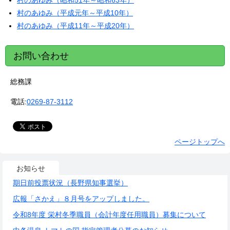
村のあゆみ（昭和51年～昭和63年）
村のあゆみ（平成元年～平成10年）
村のあゆみ（平成11年～平成20年）
お問い合わせ
総務課
電話:
0269-87-3112
ページトップへ
お知らせ
期日前投票状況（長野県知事選挙）
広報「さかえ」８月号をアップしました。
令和8年度 栄村冬季職員（会計年度任用職員）募集について