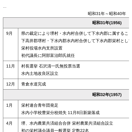
...
昭和31年～昭和40年
昭和31年(1956)
9月
県の裁定により堺村・水内村合併して下水内郡に属するこ
下高井郡堺村・下水内郡水内村合併して下水内郡栄村とし
栄村役場水内支所設置
初代議長に阿部富治郎氏就任
11月
村長選挙 石沢清一氏無投票当選
水内土地改良区設立
12月
青倉水道完成
昭和32年(1957)
1月
栄村連合青年団発足
水内小学校豊栄分校焼失 11月8日新築落成
4月
堺、水内農業共済組合合併 栄村農業共済組合設立
初の栄村議会議員一般選挙 定数22名