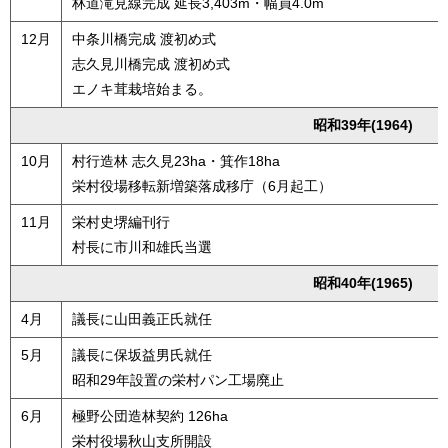
林道滝見線完成 延長3,403m・幅員4.0m
12月
中条川橋完成 渡初め式
志久見川橋完成 渡初め式
エノキ茸栽培始まる。
昭和39年(1964)
10月
村行造林 志久見23ha・箕作18ha
栄村役場移転新増築落成移庁（6月起工）
11月
栄村史堺編刊行
村長に市川和雄氏当選
昭和40年(1965)
4月
議長に山田義正氏就任
5月
議長に保坂益男氏就任
昭和29年設置の栄村パン工場廃止
6月
極野公団造林契約 126ha
栄村役場秋山支所開設