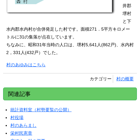
井郡
堺村
と下
水内郡水内村が合併発足した村です。面積271．5平方キロメー
トルに31の集落が点在しています。
ちなみに、昭和31年当時の人口は、堺村5,641人(862戸)、水内村
2，331人(432戸）でした。
村のあゆみはこちら
カテゴリー
村の概要
関連記事
統計資料室（村勢要覧の公開）
村役場
村のあらまし
栄村民憲章