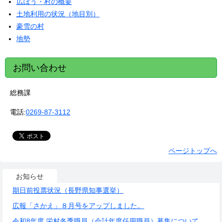
広ぼう・村の概要
土地利用の状況（地目別）
豪雪の村
地勢
お問い合わせ
総務課
電話:
0269-87-3112
ページトップへ
お知らせ
期日前投票状況（長野県知事選挙）
広報「さかえ」８月号をアップしました。
令和8年度 栄村冬季職員（会計年度任用職員）募集について