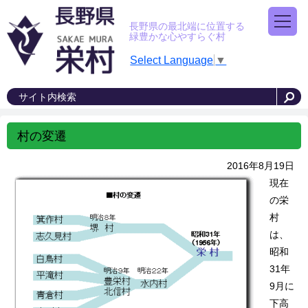
長野県の最北端に位置する
緑豊かな心やすらぐ村
Select Language
▼
村の変遷
2016年8月19日
現在
の栄
村
は、
昭和
31年
9月に
下高