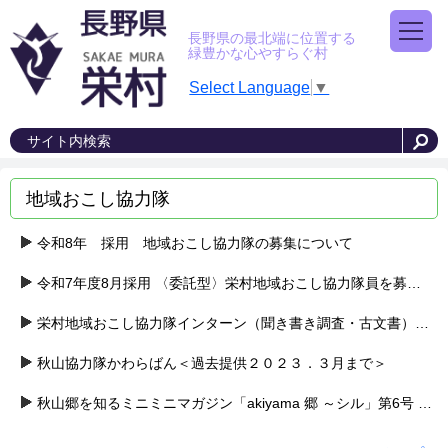
長野県の最北端に位置する
緑豊かな心やすらぐ村
Select Language
▼
地域おこし協力隊
令和8年 採用 地域おこし協力隊の募集について
令和7年度8月採用 〈委託型〉栄村地域おこし協力隊員を募集します（地域プロモーション担当）
栄村地域おこし協力隊インターン（聞き書き調査・古文書）募集
秋山協力隊かわらばん＜過去提供２０２３．３月まで＞
秋山郷を知るミニミニマガジン「akiyama 郷 ～シル」第6号 総集版が発刊されました。