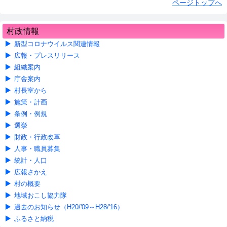
ページトップへ
村政情報
新型コロナウイルス関連情報
広報・プレスリリース
組織案内
庁舎案内
村長室から
施策・計画
条例・例規
選挙
財政・行政改革
人事・職員募集
統計・人口
広報さかえ
村の概要
地域おこし協力隊
過去のお知らせ（H20/'09～H28/'16）
ふるさと納税