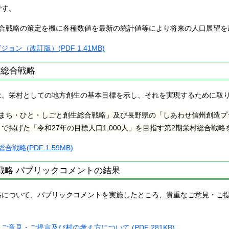
・リ
です。
ｺﾛﾅｳｲﾙｽ関連情報
総合戦略の策定を機に各種数値を最新の統計値等により将来の人口展望を
ョン（改訂版）(PDF 1.41MB)
かたく
村総合戦略
は、栄村としての地方創生の基本目標を示し、それを実現するために取
レビ
期まち・ひと・しごと創生総合戦略」及び長野県の「しあわせ信州創造プラ
で掲げた「令和27年の目標人口1,000人」を目指す第2期栄村総合戦
合戦略(PDF 1.59MB)
戦略 パブリックコメントの結果
略について、パブリックコメントを実施したところ、貴重なご意見・ご
ご意見・ご提言及び村の考え方について (PDF 281KB)