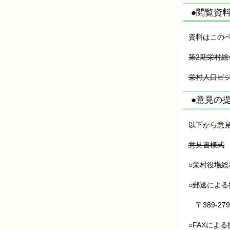
●閲覧資
資料はこの
第2期栄村
栄村人口ビ
●意見の
以下
から意
意見書様式
○栄村役場
○郵送による
〒389-27
○FAXによる提出