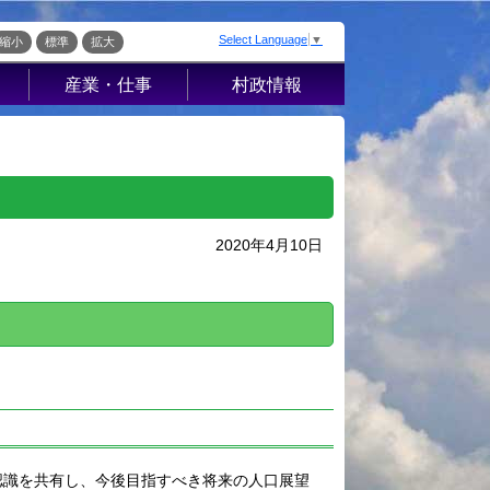
Select Language
▼
縮小
標準
拡大
産業・仕事
村政情報
届出・証明・法
村の概要
令・規制
組織案内
産業振興
庁舎案内
入札・契約
村長室から
2020年4月10日
企業の税金
施策・計画
経営支援・金融
条例・例規
支援・企業立地
。
こ
選挙
就労支援
財政・行政改革
指定管理者制度
ッ
人事・職員募集
人材募集
統計・人口
流
広報さかえ
認識を共有し、今後目指すべき将来の人口展望