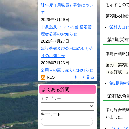
環境・ごみ
を示すもの
計年度任用職員）募集につい
サイクル
て
第2期栄村
村民活動
2026年7月29日
相談窓口
中条温泉 トマトの国 指定管
栄村人口ビジ
理者公募のお知らせ
バス・JR･
第2期栄
2026年7月27日
り号ダイヤ
建設機械及び公用車のせり売
ペット
本総合戦略
りのお知らせ
ケーブルテ
2026年7月23日
国の「第2
公用車の競り売りのお知らせ
（改訂版）」
RSS
もっと見る
第2期栄村総
よくある質問
栄村総合
カテゴリー
栄村総合戦
キーワード
いました。
いただいた