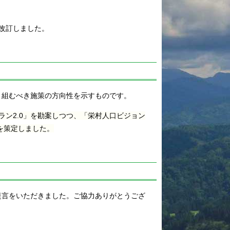
村の歴史
改訂しました。
村のあゆみ
村の変遷
地域おこし協力
隊
過去のお知らせ
り組むべき施策の方向性を示すものです。
ふるさと納税
ン2.0」を勘案しつつ、「栄村人口ビジョン
栄村地震
略を策定しました。
ｺﾛﾅｳｲﾙｽ関連情報
提言をいただきました。ご協力ありがとうござ