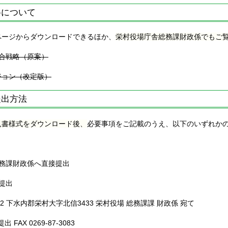
料について
ページからダウンロードできるほか、
栄村役場庁舎総務課財政係でもご
総合戦略（原案）
ジョン（改定版）
提出方法
見書様式をダウンロード後、
必要事項をご記載のうえ、以下のいずれか
総務課財政係へ直接提出
提出
92 下水内郡栄村大字北信3433 栄村役場 総務課課 財政係 宛て
 FAX 0269-87-3083