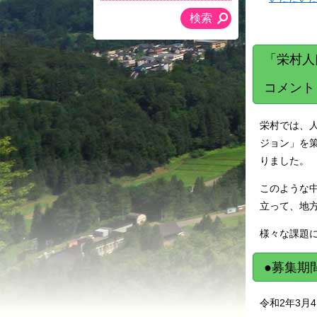
「栄村人
コメント
栄村では、
ジョン」を
りました。
このような
立って、地
様々な課題
●募集期
令和2年3月