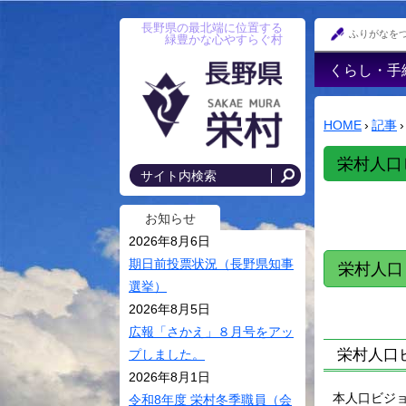
長野県の最北端に位置する
ふりがなを
緑豊かな心やすらぐ村
くらし・手
戸籍・印鑑
録・住民登
HOME
›
記事
›
防災情報
栄村人口
年金
国民健康保
お知らせ
後期高齢者
2026年8月6日
税金･各種
期日前投票状況（長野県知事
栄村人口
選挙）
住まい･村
2026年8月5日
上水道・農
広報「さかえ」８月号をアッ
落排水
栄村人口
プしました。
交通安全・
2026年8月1日
本人口ビジ
令和8年度 栄村冬季職員（会