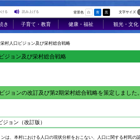
つける
読み上げる
文字サイズ
背景色
白
青
黒
続き
子育て・教育
健康・福祉
観光・文化
登
子育て支援
高齢者福祉
観光
録
栄村人口ビジョン及び栄村総合戦略
母子の健康・予
介護保険
レジャー
防接種
障害福祉
ジオパーク
ビジョン及び栄村総合戦略
母子の保健
医療
イベント
険・
保育園・幼稚園
保健･健康
物産PR
医療
小学校・中学校
母子保健
歴史・文化
使用料
ビジョンの改訂及び第2期栄村総合戦略を策定しました
生涯学習
健康増進
歴史文化館「
営住宅
学校教育
らっせ」
予防接種
業集
公民館図書室
アンテナショ
食育
プ
ビジョン（改訂版）
すみれの家
防犯
国内・国際交
AED
ョンは、本村における人口の現状分析をおこない、人口に関する村民の