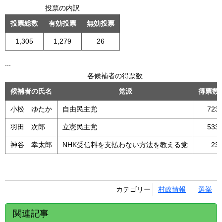
投票の内訳
投票総数
有効投票
無効投票
1,305
1,279
26
...
各候補者の得票数
候補者の氏名
党派
得票数
小松 ゆたか
自由民主党
723
羽田 次郎
立憲民主党
533
神谷 幸太郎
NHK受信料を支払わない方法を教える党
23
カテゴリー
村政情報
選挙
関連記事