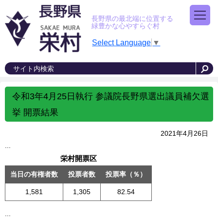
長野県の最北端に位置する
緑豊かな心やすらぐ村
Select Language
▼
令和3年4月25日執行 参議院長野県選出議員補欠選
挙 開票結果
2021年4月26日
...
栄村開票区
当日の有権者数
投票者数
投票率（％）
1,581
1,305
82.54
...