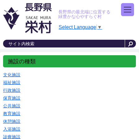
長野県の最北端に位置する
緑豊かな心やすらぐ村
Select Language
▼
施設の種類
文化施設
福祉施設
行政施設
保育施設
公共施設
教育施設
休憩施設
入浴施設
診療施設