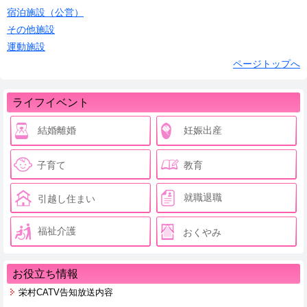
宿泊施設（公営）
その他施設
運動施設
ページトップへ
ライフイベント
結婚離婚
妊娠出産
子育て
教育
就職退職
引越し住まい
福祉介護
おくやみ
お役立ち情報
栄村CATV告知放送内容