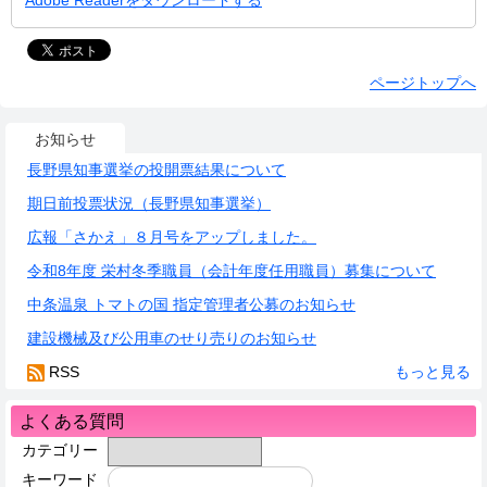
Adobe Readerをダウンロードする
ページトップへ
お知らせ
長野県知事選挙の投開票結果について
期日前投票状況（長野県知事選挙）
広報「さかえ」８月号をアップしました。
令和8年度 栄村冬季職員（会計年度任用職員）募集について
中条温泉 トマトの国 指定管理者公募のお知らせ
建設機械及び公用車のせり売りのお知らせ
RSS
もっと見る
よくある質問
カテゴリー
キーワード