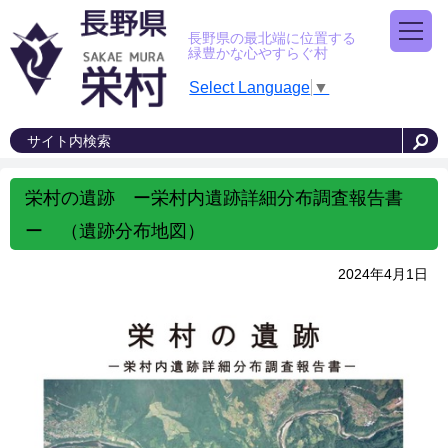
長野県の最北端に位置する
緑豊かな心やすらぐ村
Select Language
▼
栄村の遺跡 ー栄村内遺跡詳細分布調査報告書
ー （遺跡分布地図）
2024年4月1日