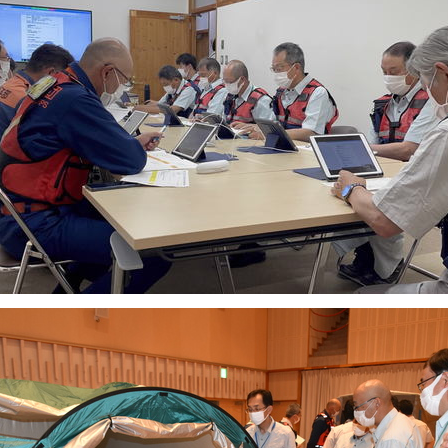
・リ
ｺﾛﾅｳｲﾙｽ関連情報
かたく
レビ