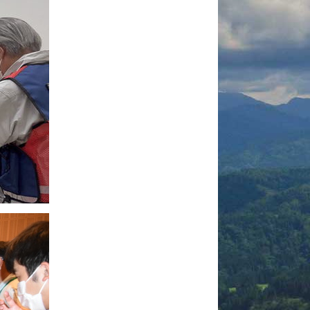
村の歴史
村のあゆみ
村の変遷
地域おこし協力
隊
過去のお知らせ
ふるさと納税
栄村地震
ｺﾛﾅｳｲﾙｽ関連情報