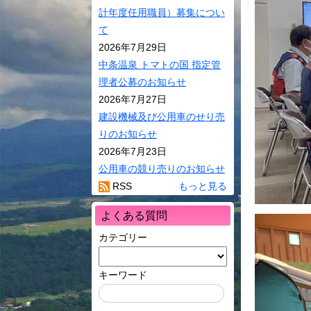
環境・ごみ
計年度任用職員）募集につい
サイクル
て
村民活動
2026年7月29日
相談窓口
中条温泉 トマトの国 指定管
理者公募のお知らせ
バス・JR･
2026年7月27日
り号ダイヤ
建設機械及び公用車のせり売
ペット
りのお知らせ
ケーブルテ
2026年7月23日
公用車の競り売りのお知らせ
RSS
もっと見る
よくある質問
カテゴリー
キーワード