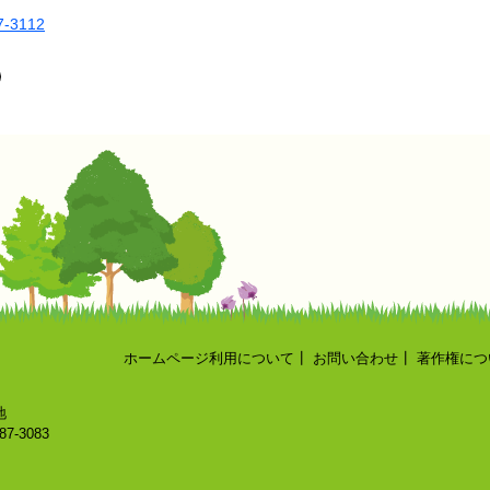
7-3112
ホームページ利用について
┃
お問い合わせ
┃
著作権につ
地
87-3083