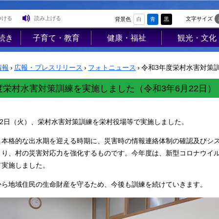
つける
読み上げる
文字サイズ
背景色
白
青
黒
続き
子育て・教育
健康・福祉
観光・文化
登
子育て支援
高齢者福祉
観光
録
情報
›
広報・プレスリリース
›
フォトニュース
›
令和3年度栄村水害対策訓
母子の健康・予
介護保険
レジャー
防接種
障害福祉
ジオパーク
度栄村水害対策訓練を実施しました（令和3年6月22日）
母子の保健
医療
イベント
険・
保育園・幼稚園
保健･健康
物産PR
22日（火）、栄村水害対策訓練を栄村役場等で実施しました。
医療
小学校・中学校
母子保健
歴史・文化
、本格的な出水期を迎える時期に、災害時の情報連絡体制の確認及びシ
使用料
生涯学習
健康増進
歴史文化館「
より、村の災害対応力を強化するものです。今年度は、新型コロナウイ
営住宅
学校教育
らっせ」
て実施しました。
予防接種
業集
公民館図書室
アンテナショ
食育
から地域住民の生命財産を守るため、今後も訓練を続けていきます。
プ
すみれの家
防犯
国内・国際交
AED