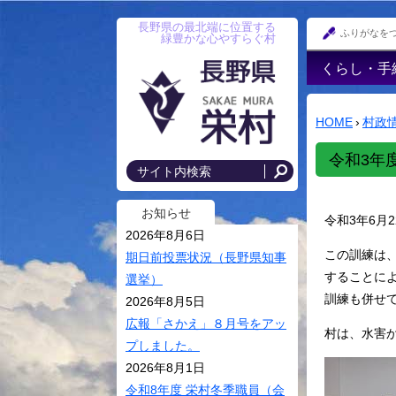
長野県の最北端に位置する
ふりがなを
緑豊かな心やすらぐ村
くらし・手
戸籍・印鑑
録・住民登
HOME
›
村政
防災情報
令和3年
年金
国民健康保
お知らせ
令和3年6月
後期高齢者
2026年8月6日
この訓練は
税金･各種
期日前投票状況（長野県知事
することに
選挙）
住まい･村
訓練も併せ
2026年8月5日
上水道・農
広報「さかえ」８月号をアッ
村は、水害
落排水
プしました。
交通安全・
2026年8月1日
令和8年度 栄村冬季職員（会