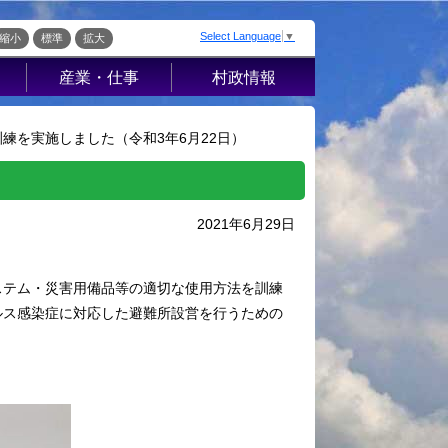
Select Language
▼
縮小
標準
拡大
産業・仕事
村政情報
届出・証明・法
村の概要
令・規制
練を実施しました（令和3年6月22日）
組織案内
産業振興
庁舎案内
入札・契約
村長室から
2021年6月29日
企業の税金
施策・計画
経営支援・金融
条例・例規
ステム・災害用備品等の適切な使用方法を訓練
支援・企業立地
こ
選挙
ルス感染症に対応した避難所設営を行うための
就労支援
財政・行政改革
指定管理者制度
ッ
人事・職員募集
人材募集
統計・人口
流
広報さかえ