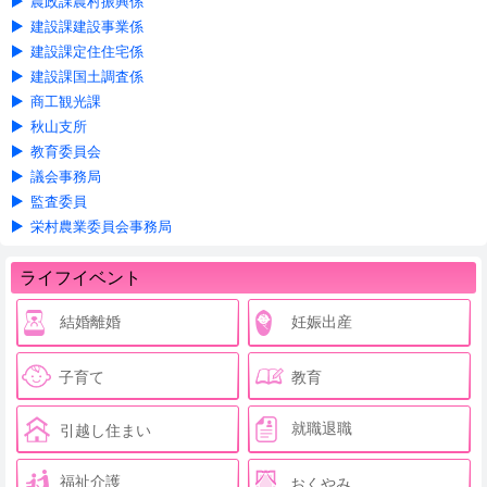
農政課農村振興係
建設課建設事業係
建設課定住住宅係
建設課国土調査係
商工観光課
秋山支所
教育委員会
議会事務局
監査委員
栄村農業委員会事務局
ライフイベント
結婚離婚
妊娠出産
子育て
教育
就職退職
引越し住まい
福祉介護
おくやみ