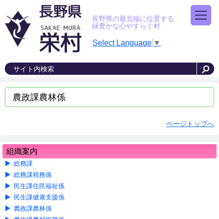
長野県の最北端に位置する
緑豊かな心やすらぐ村
Select Language
▼
農政課農林係
ページトップへ
組織案内
総務課
総務課税務係
民生課住民福祉係
民生課健康支援係
農政課農林係