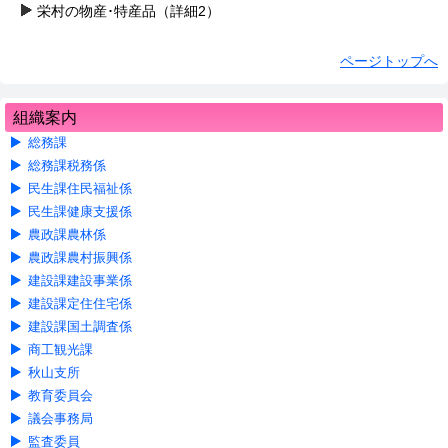
栄村の物産･特産品（詳細2）
ページトップへ
組織案内
総務課
総務課税務係
民生課住民福祉係
民生課健康支援係
農政課農林係
農政課農村振興係
建設課建設事業係
建設課定住住宅係
建設課国土調査係
商工観光課
秋山支所
教育委員会
議会事務局
監査委員