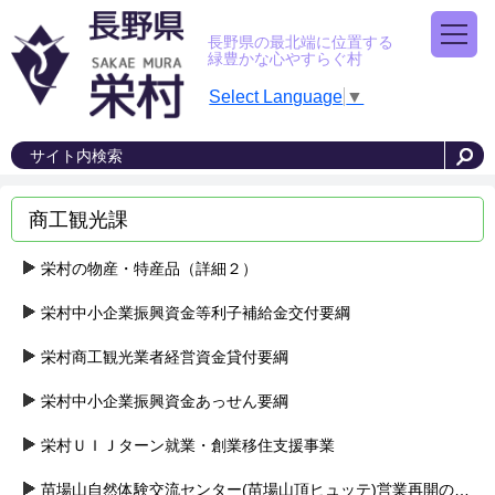
長野県の最北端に位置する
緑豊かな心やすらぐ村
Select Language
▼
商工観光課
栄村の物産・特産品（詳細２）
栄村中小企業振興資金等利子補給金交付要綱
栄村商工観光業者経営資金貸付要綱
栄村中小企業振興資金あっせん要綱
栄村ＵＩＪターン就業・創業移住支援事業
苗場山自然体験交流センター(苗場山頂ヒュッテ)営業再開のお知らせ