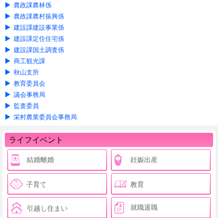
農政課農林係
農政課農村振興係
建設課建設事業係
建設課定住住宅係
建設課国土調査係
商工観光課
秋山支所
教育委員会
議会事務局
監査委員
栄村農業委員会事務局
ライフイベント
結婚離婚
妊娠出産
子育て
教育
就職退職
引越し住まい