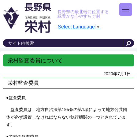
長野県の最北端に位置する
緑豊かな心やすらぐ村
Select Language
▼
栄村監査委員について
2020年7月1日
栄村監査委員
●監査委員
監査委員は、地方自治法第195条の第1項によって地方公共団
体が必ず設置しなければならない執行機関の一つとされていま
す。
●栄村の監査委員