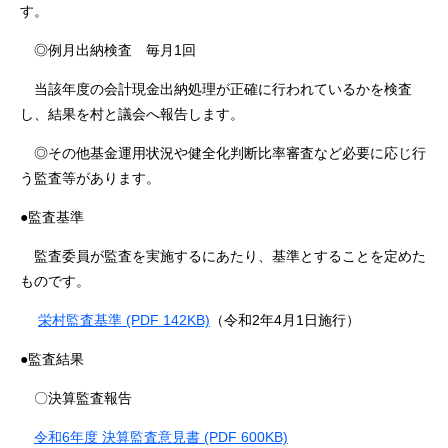
す。
◎例月出納検査 毎月1回
当該年度の会計現金出納処理が正確に行われているかを検査
し、結果を村と議会へ報告します。
◎その他基金運用状況や健全化判断比率審査など必要に応じ行
う監査等があります。
●監査基準
監査委員が監査を実施するにあたり、基準とすることを定めた
ものです。
栄村監査基準 (PDF 142KB)
（令和2年4月1日施行）
●監査結果
〇決算監査報告
令和6年度 決算監査意見書 (PDF 600KB)