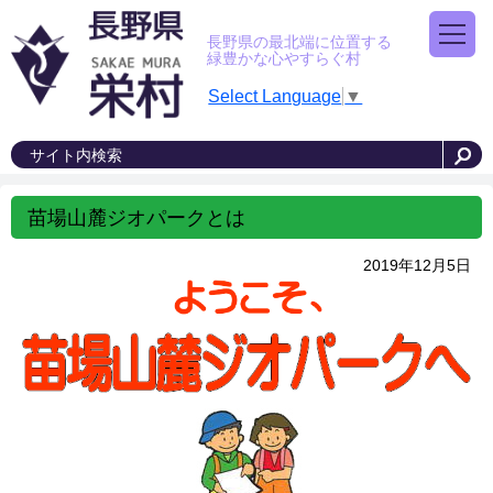
長野県の最北端に位置する
緑豊かな心やすらぐ村
Select Language
▼
苗場山麓ジオパークとは
2019年12月5日