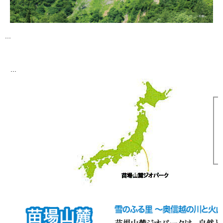
...
...