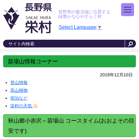
長野県の最北端に位置する
緑豊かな心やすらぐ村
Select Language
▼
苗場山情報コーナー
2018年12月10日
登山情報
高山植物
宿泊など
栄村の天気
秋山郷小赤沢～苗場山 コースタイム(おおよその目
安です)