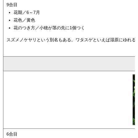
9合目
花期／6～7月
花色／黄色
花のつき方／小穂が茎の先に1個つく
スズメノケヤリという別名もある。ワタスゲといえば湿原にゆれる
6合目