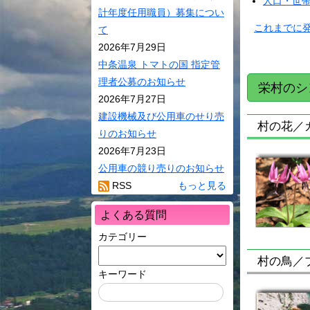
環境・ごみ
人口・世
計年度任用職員）募集につい
サイクル
これまでに
て
村民活動
2026年7月29日
相談窓口
中条温泉 トマトの国 指定管
理者公募のお知らせ
バス・JR･
栄村のシ
2026年7月27日
り号ダイヤ
建設機械及び公用車のせり売
村の花／
ペット
りのお知らせ
ケーブルテ
2026年7月23日
公用車の競り売りのお知らせ
RSS
もっと見る
よくある質問
カテゴリー
村の鳥／
キーワード