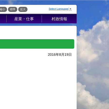
Select Language
▼
縮小
標準
拡大
産業・仕事
村政情報
届出・証明・法
村の概要
令・規制
組織案内
産業振興
庁舎案内
入札・契約
村長室から
2016年8月19日
企業の税金
施策・計画
経営支援・金融
条例・例規
支援・企業立地
こ
選挙
就労支援
財政・行政改革
指定管理者制度
ッ
人事・職員募集
人材募集
統計・人口
流
広報さかえ