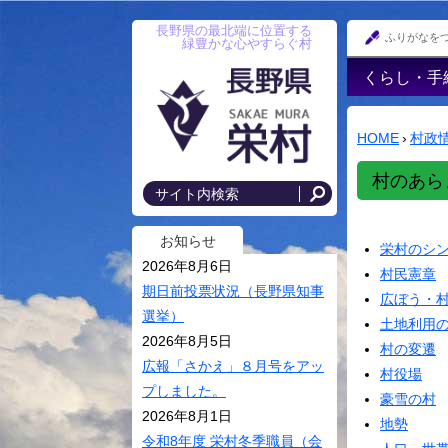
長野県の最北端に位置する
ふりがなを
緑豊かな心やすらぐ村
くらし・手
戸籍・印鑑
録・住民登
HOME
›
村政
防災情報
村のあら
年金
国民健康保
お知らせ
栄村のシ
後期高齢者
2026年8月6日
村民憲章
税金･各種
期日前投票状況（長野県知事
広ぼう・
選挙）
住まい･村
土地利用
2026年8月5日
村の変遷
上水道・農
広報「さかえ」８月号をアッ
村役場
落排水
プしました。
豪雪の村
交通安全・
2026年8月1日
地勢
令和8年度 栄村冬季職員（会