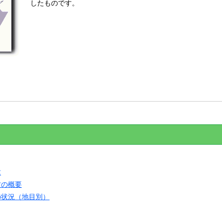
したものです。
章
村の概要
の状況（地目別）