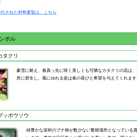
・リ
帯
ｺﾛﾅｳｲﾙｽ関連情報
発行された村勢要覧は、こちら
かたく
ンボル
カタクリ
レビ
豪雪に耐え、春真っ先に咲く美しくも可憐なカタクリの花は、
所に群生し、風にゆれる姿は春の喜びと希望を与えてくれます
ブッポウソウ
緑豊かな栄村のブナ林が数少ない繁殖場所となっている