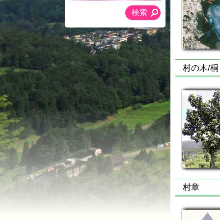
村の木/桐
村章