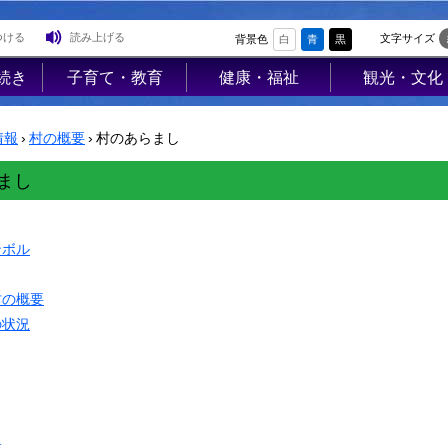
つける
読み上げる
文字サイズ
背景色
白
青
黒
続き
子育て・教育
健康・福祉
観光・文化
登
子育て支援
高齢者福祉
観光
録
情報
›
村の概要
›
村のあらまし
母子の健康・予
介護保険
レジャー
防接種
障害福祉
ジオパーク
まし
母子の保健
医療
イベント
険・
保育園・幼稚園
保健･健康
物産PR
ンボル
医療
小学校・中学校
母子保健
歴史・文化
使用料
村の概要
生涯学習
健康増進
歴史文化館「
営住宅
の状況
学校教育
らっせ」
予防接種
業集
公民館図書室
アンテナショ
食育
プ
すみれの家
防犯
国内・国際交
AED