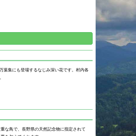
村の歴史
村のあゆみ
村の変遷
地域おこし協力
隊
過去のお知らせ
ふるさと納税
万葉集にも登場するなじみ深い花です。村内各
栄村地震
。
ｺﾛﾅｳｲﾙｽ関連情報
貴重な鳥で、長野県の天然記念物に指定されて