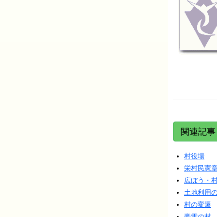
関連記事
村役場
栄村民憲
広ぼう・
土地利用
村の変遷
豪雪の村