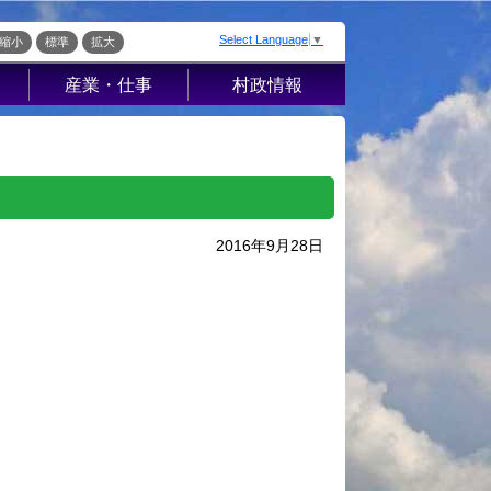
Select Language
▼
縮小
標準
拡大
産業・仕事
村政情報
届出・証明・法
村の概要
令・規制
組織案内
産業振興
庁舎案内
入札・契約
村長室から
2016年9月28日
企業の税金
施策・計画
経営支援・金融
条例・例規
支援・企業立地
こ
選挙
就労支援
財政・行政改革
指定管理者制度
ッ
人事・職員募集
人材募集
統計・人口
流
広報さかえ