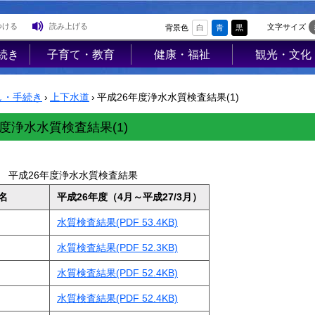
つける
読み上げる
文字サイズ
背景色
白
青
黒
続き
子育て・教育
健康・福祉
観光・文化
登
子育て支援
高齢者福祉
観光
録
し・手続き
›
上下水道
›
平成26年度浄水水質検査結果(1)
母子の健康・予
介護保険
レジャー
防接種
障害福祉
ジオパーク
度浄水水質検査結果(1)
母子の保健
医療
イベント
険・
保育園・幼稚園
保健･健康
物産PR
平成26年度浄水水質検査結果
医療
小学校・中学校
母子保健
歴史・文化
名
平成26年度（4月～平成27/3月）
使用料
生涯学習
健康増進
歴史文化館「
水質検査結果(PDF 53.4KB)
営住宅
学校教育
らっせ」
予防接種
水質検査結果(PDF 52.3KB)
業集
公民館図書室
アンテナショ
食育
水質検査結果(PDF 52.4KB)
プ
すみれの家
防犯
国内・国際交
水質検査結果(PDF 52.4KB)
AED