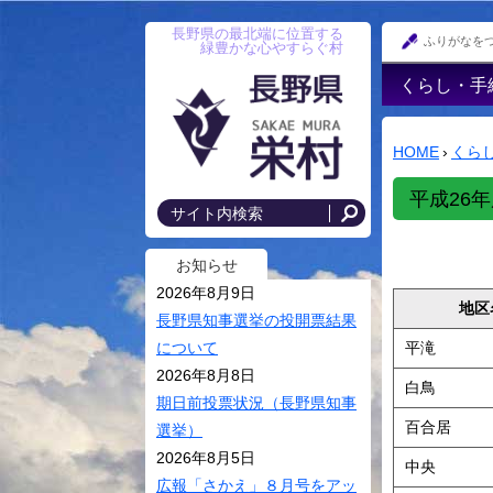
長野県の最北端に位置する
ふりがなを
緑豊かな心やすらぐ村
くらし・手
戸籍・印鑑
録・住民登
HOME
›
くら
防災情報
平成26年
年金
国民健康保
お知らせ
後期高齢者
2026年8月9日
地区
税金･各種
長野県知事選挙の投開票結果
平滝
について
住まい･村
2026年8月8日
白鳥
上水道・農
期日前投票状況（長野県知事
落排水
百合居
選挙）
交通安全・
2026年8月5日
中央
広報「さかえ」８月号をアッ