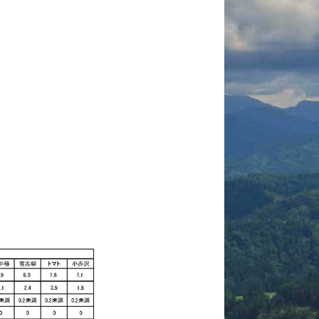
村の歴史
村のあゆみ
村の変遷
地域おこし協力
隊
過去のお知らせ
ふるさと納税
栄村地震
ｺﾛﾅｳｲﾙｽ関連情報