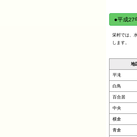
●平成2
栄村では、
します。
地
平滝
白鳥
百合居
中央
横倉
青倉