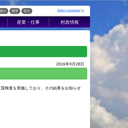
Select Language
▼
縮小
標準
拡大
産業・仕事
村政情報
届出・証明・法
村の概要
令・規制
組織案内
産業振興
庁舎案内
入札・契約
村長室から
2016年9月28日
企業の税金
施策・計画
経営支援・金融
条例・例規
支援・企業立地
こ
選挙
水質検査を実施しており、その結果をお知らせ
就労支援
財政・行政改革
指定管理者制度
ッ
人事・職員募集
人材募集
統計・人口
流
広報さかえ