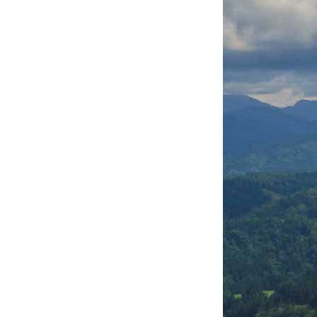
村の歴史
村のあゆみ
村の変遷
地域おこし協力
隊
過去のお知らせ
ふるさと納税
栄村地震
ｺﾛﾅｳｲﾙｽ関連情報