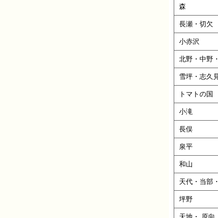
森
長瀬・切欠
小赤沢
北野・中野
雪坪・志久
トマトの国
小滝
長俣
泉平
和山
天代・当部
坪野
天地・ 原向