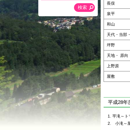
長俣
泉平
和山
天代・当部
坪野
天地・ 原向
上野原
屋敷
平成28年
平滝～ト
小滝～