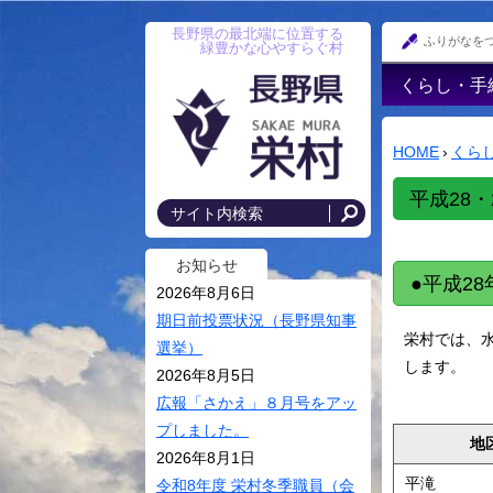
長野県の最北端に位置する
ふりがなを
緑豊かな心やすらぐ村
くらし・手
戸籍・印鑑
録・住民登
HOME
›
くら
防災情報
平成28
年金
国民健康保
お知らせ
●平成2
後期高齢者
2026年8月6日
税金･各種
期日前投票状況（長野県知事
栄村では、
選挙）
住まい･村
します。
2026年8月5日
上水道・農
広報「さかえ」８月号をアッ
落排水
プしました。
地
交通安全・
2026年8月1日
平滝
令和8年度 栄村冬季職員（会