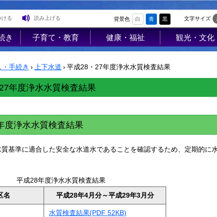
つける
読み上げる
文字サイズ
背景色
白
青
黒
続き
子育て・教育
健康・福祉
観光・文化
登
子育て支援
高齢者福祉
観光
録
し・手続き
›
上下水道
›
平成28・27年度浄水水質検査結果
母子の健康・予
介護保険
レジャー
防接種
障害福祉
ジオパーク
・27年度浄水水質検査結果
母子の保健
医療
イベント
険・
保育園・幼稚園
保健･健康
物産PR
8年度浄水水質検査結果
医療
小学校・中学校
母子保健
歴史・文化
使用料
生涯学習
健康増進
歴史文化館「
水質基準に適合した安全な水道水であることを確認するため、定期的に
営住宅
学校教育
らっせ」
予防接種
業集
公民館図書室
アンテナショ
平成28年度浄水水質検査結果
食育
プ
区名
平成28年4月分～平成29年3月分
すみれの家
防犯
国内・国際交
AED
水質検査結果(PDF 52KB)