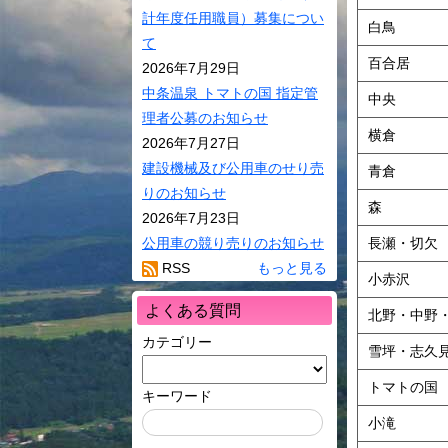
環境・ごみ
計年度任用職員）募集につい
サイクル
白鳥
て
村民活動
百合居
2026年7月29日
相談窓口
中条温泉 トマトの国 指定管
中央
理者公募のお知らせ
バス・JR･
横倉
2026年7月27日
り号ダイヤ
建設機械及び公用車のせり売
青倉
ペット
りのお知らせ
森
ケーブルテ
2026年7月23日
長瀬・切欠
公用車の競り売りのお知らせ
RSS
もっと見る
小赤沢
よくある質問
北野・中野
カテゴリー
雪坪・志久
トマトの国
キーワード
小滝