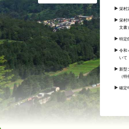
栄村
栄村
文書
特定
令和
いて
新型
（特
確定