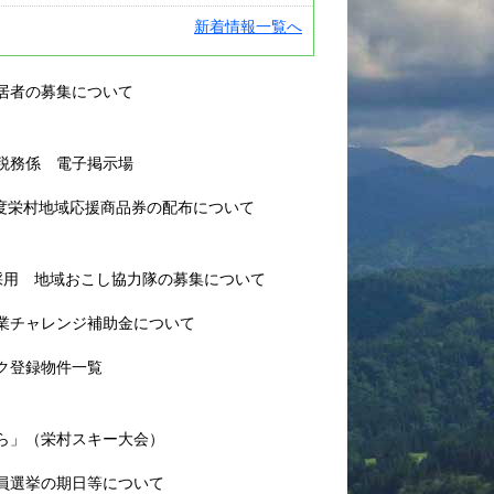
新着情報一覧へ
村の歴史
村のあゆみ
居者の募集について
村の変遷
地域おこし協力
税務係 電子掲示場
隊
過去のお知らせ
)年度栄村地域応援商品券の配布について
ふるさと納税
栄村地震
採用 地域おこし協力隊の募集について
ｺﾛﾅｳｲﾙｽ関連情報
業チャレンジ補助金について
ク登録物件一覧
ら」（栄村スキー大会）
員選挙の期日等について