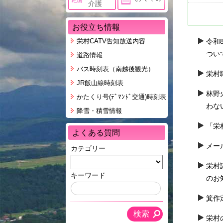
環境・ごみ
介護
サイクル
お役立ち情報
村民活動
令和
栄村CATV告知放送内容
相談窓口
つい
道路情報
バス・JR･
バス時刻表（南越後観光）
栄村
り号ダイヤ
JR飯山線時刻表
ペット
林野
かたくり号(ﾃﾞﾏﾝﾄﾞ交通)時刻表
わな
ケーブルテ
降雪・積雪情報
「栄
よくある質問
メー
カテゴリー
栄村
キーワード
のお
箕作
栄村