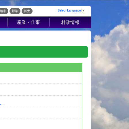
Select Language
▼
縮小
標準
拡大
産業・仕事
村政情報
届出・証明・法
村の概要
令・規制
組織案内
産業振興
庁舎案内
入札・契約
村長室から
企業の税金
施策・計画
経営支援・金融
条例・例規
支援・企業立地
こ
選挙
就労支援
財政・行政改革
。
指定管理者制度
ッ
人事・職員募集
人材募集
統計・人口
流
広報さかえ