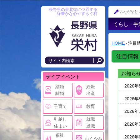
長野県の最北端に位置する
ふりがなを
緑豊かな心やすらぐ村
くらし・手
戸籍・印鑑
録・住民登
HOME
›
注目
防災情報
注目情報
年金
国民健康保
お知ら
ライフイベント
後期高齢者
2026年
結婚
妊娠
税金･各種
離婚
出産
2026年
住まい･村
子育て
教育
2026年
上水道・農
引越し
就職
落排水
2026年
住まい
退職
交通安全・
福祉
2026年
おくやみ