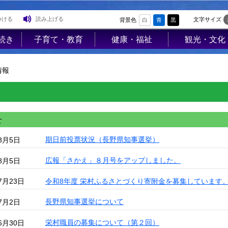
つける
読み上げる
文字サイズ
背景色
白
青
黒
続き
子育て・教育
健康・福祉
観光・文化
登
子育て支援
高齢者福祉
観光
録
情報
母子の健康・予
介護保険
レジャー
防接種
障害福祉
ジオパーク
母子の保健
医療
イベント
険・
保育園・幼稚園
せ
保健･健康
物産PR
医療
小学校・中学校
期日前投票状況（長野県知事選挙）
母子保健
歴史・文化
8月5日
使用料
生涯学習
健康増進
歴史文化館「
広報「さかえ」８月号をアップしました。
8月5日
営住宅
学校教育
らっせ」
予防接種
令和8年度 栄村ふるさとづくり寄附金を募集しています
7月23日
業集
公民館図書室
アンテナショ
食育
プ
長野県知事選挙について
7月2日
すみれの家
防犯
国内・国際交
栄村職員の募集について（第２回）
6月30日
AED