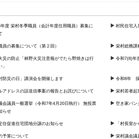
・リ
ｺﾛﾅｳｲﾙｽ関連情報
8年度 栄村冬季職員（会計年度任用職員）募集に
村民住宅入
て
かたく
職員の募集について（第２回）
栄村総務課
火災の防止「林野火災注意報がでたら野焼きは行
令和7(8
い」
レビ
村防災の日」講演会を開催します
令和8年 
ルアドレスの誤送信事案の報告とお詫びについて
栄村若者起
議会議員一般選挙（令和7年4月20日執行） 無投票
空き家バン
知らせ
定住促進住宅団地分譲のお知らせ
「村長室か
の予算について
栄村議会議