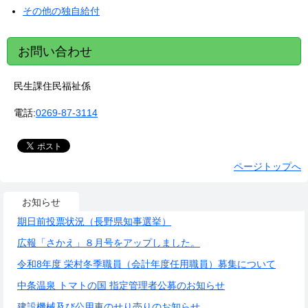
その他の独自給付
お問い合わせ
民生課住民福祉係
電話:
0269-87-3114
ページトップへ
お知らせ
期日前投票状況（長野県知事選挙）
広報「さかえ」８月号をアップしました。
令和8年度 栄村冬季職員（会計年度任用職員）募集について
中条温泉 トマトの国 指定管理者公募のお知らせ
建設機械及び公用車のせり売りのお知らせ